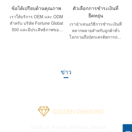
ข้อได้เปรียบด้านคุณภาพ
ตัวเลือกการชำระเงินที่
ยืดหยุ่น
เราให้บริการ OEM และ ODM
สำหรับ บริษัท Fortune Global
เรานำเสนอวิธีการชำระเงินที่
500 และมีประสิทธิภาพของ
หลากหลายสำหรับลูกค้าทั่ว
ผลิตภัณฑ์ที่โดดเด่น ไม่ว่าจะ
โลกรวมถึงบัตรเครดิตการถ่าย
ในแง่ของการออกแบบหรือ
โอนอิเล็กทรอนิกส์ ฯลฯ ทำให้
วัสดุเรา ...
คุณสามารถเลือก ...
ข่าว
ที่
ฉบับที่ 18, Yongan 3rd Road, Nanual